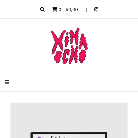
0
-
$0,00